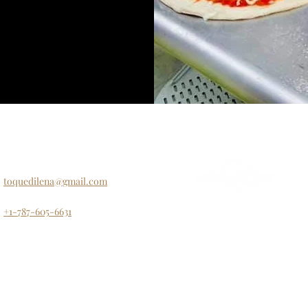
E-mail:
toquedilena@gmail.com
Teléfono:
+1-787-605-6631
©2021 | Todos los derechos reservados