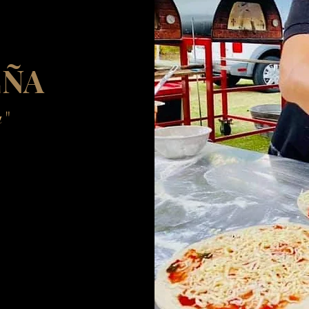
EÑA
a"