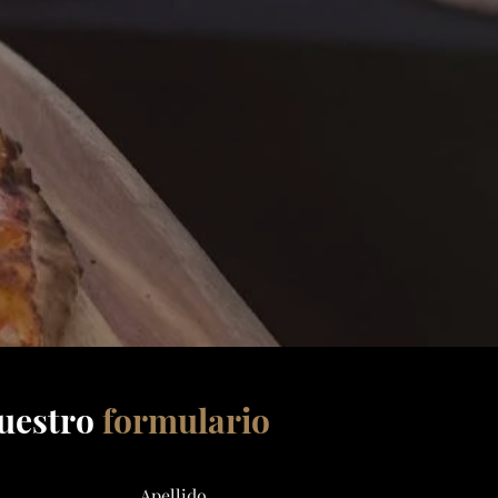
uestro
formulario
Apellido