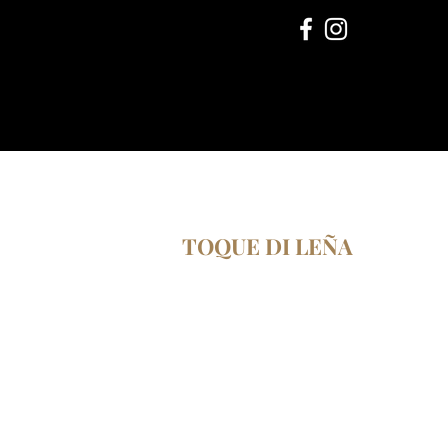
TOQUE DI LEÑA
Servicios de catering de pizzas
artesanales en Puerto Rico.